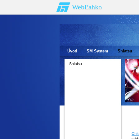
WebĽahko
Úvod
SM System
Shiatsu
Shiatsu
Chl
nabí