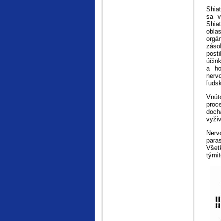
Shia
sa v
Shia
obla
orgá
záso
post
účin
a ho
nerv
ľudsk
Vnút
proc
dochá
vyži
Nerv
para
Všet
tými