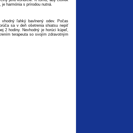
, je harmónia s prírodou nutná.
nta vhodný ľahký bavlnený odev. Počas
porúča sa v deň ošetrenia shiatsu nepiť
nej 2 hodiny. Nevhodný je horúci kúpeľ,
etrením terapeuta so svojím zdravotným