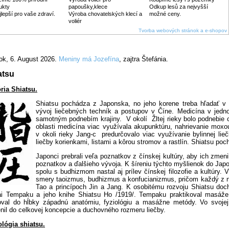
ukty
papoušky,klece
Odkup lesů za nejvyšší
jlepší pro vaše zdraví.
Výroba chovatelských klecí a
možné ceny.
voliér
Tvorba webových stránok a e-shopov
ok
, 6. August 2026.
Meniny má
Jozefína
, zajtra
Štefánia
.
atsu
ória Shiatsu.
Shiatsu pochádza z Japonska, no jeho korene treba hľadať v 
vývoj liečebných techník a postupov v Číne. Medicína v jedno
samotným podnebím krajiny. V okolí Žltej rieky bolo podnebie c
oblasti medicína viac využívala akupunktúru, nahrievanie mox
v okoli rieky Jang-c predurčovalo viac využívanie bylinnej li
liečby korienkami, listami a kôrou stromov a rastlín. Shiatsu p
Japonci prebrali veľa poznatkov z čínskej kultúry, aby ich zmenil
poznatkov a ďalšieho vývoja. K šíreniu týchto myšlienok do Japon
spolu s budhizmom nastal aj prílev čínskej filozofie a kultúry. 
smery taoizmus, budhizmus a konfucianizmus, pričom každý z ni
Tao a princípoch Jin a Jang. K osobitému rozvoju Shiatsu do
i Tempaku a jeho knihe Shiatsu Ho /1919/. Tempaku praktikoval masáž
oval do hĺbky západnú anatómiu, fyziológiu a masážne metódy. Vo svojej k
enil do celkovej koncepcie a duchovného
rozmeru liečby.
ológia shiatsu.