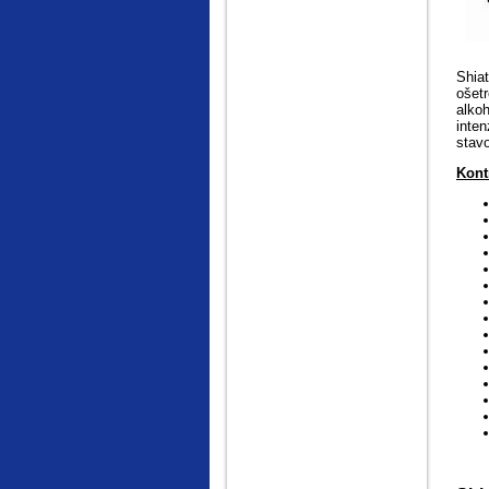
Shia
ošetr
alkoh
inte
stav
Kont