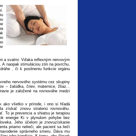
ov
i.
iu
ou
ne
ba
ak
ho
ho
ov
mi a svalmi. Vďaka reflexným nervovým
. A naopak stimuláciou zón na povrchu,
 dráhe , či k posilneniu funkcie orgánu
atívneho nervového systému cez skupiny
 – žalúdka, čriev, maternice, žliaz...
ravie je založené na rovnováhe medzi
 ako všetko v prírode, i ono si hľadá
a získať znovu stratenú rovnováhu.
. To je prevencia a shiatsu je terapiou
 tok energie Ki v plynulom pohybe bez
 človeka. Jeho účelom je znovuzískanie
a priamo nelieči, ale pacient sa lieči
 navodenie správneho smeru. Dáva mu
ríčiny jeho kondície. K tomu, aby človek