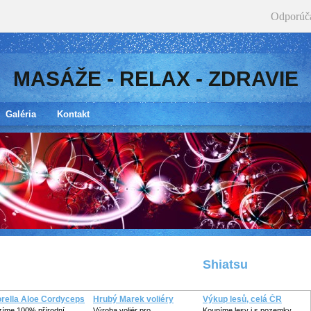
Odporúč
MASÁŽE - RELAX - ZDRAVIE
Galéria
Kontakt
Shiatsu
orella Aloe Cordyceps
Hrubý Marek voliéry
Výkup lesů, celá ČR
zíme 100% přírodní
Výroba voliér pro
Koupíme lesy i s pozemky