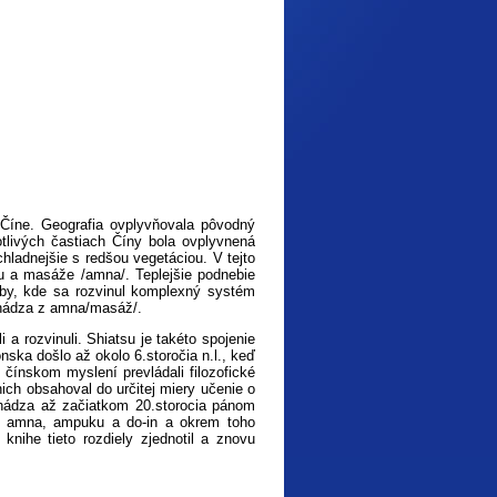
Číne. Geografia ovplyvňovala pôvodný
tlivých častiach Číny bola ovplyvnená
hladnejšie s redšou vegetáciou. V tejto
ou a masáže /amna/. Teplejšie podnebie
ečby, kde sa rozvinul komplexný systém
ochádza z amna/masáž/.
i a rozvinuli. Shiatsu je takéto spojenie
ska došlo až okolo 6.storočia n.l., keď
V čínskom myslení prevládali filozofické
ch obsahoval do určitej miery učenie o
chádza až začiatkom 20.storocia pánom
e amna, ampuku a do-in a okrem toho
nihe tieto rozdiely zjednotil a znovu