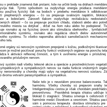
tsu v preklade znamená tlak prstami, kde na určité body na dráhach meridián
yvíja tlak. Týmto spôsobom sa ovplyvňuje energia prúdiaca meridiánm
tsu používa fyzický tlak na bodoch v priebehu meridiánov k odblokovan
stí preplnených energiou – čo sa prejavuje svalovým napätím, blokáci
nov a bolesťami. Zároveň tlakom ovplyvňuje revitalizáciu nedostatoč
bených oblastí – čo sa prejavuje pocitom chladu, slabosti alebo ako potre
ihnutého miesta sa dotýkať , držať na ňom ruku alebo ho podopierať. Tl
kuje rovnako aj na fyzickej úrovni ako stimulácia obehového , lymfatické
rmonálneho systému, rovnako ako regulácia oboch dielov autonómne
ového systému. To všetko napomáha aktivácii samoliečiacich mechanizm
ého tela.
orné orgány sú nervovým systémom prepojené s kožou, podkožnými tkaniva
esom je možné pociťovať poruchy funkcií vnútorných orgánov na povrchu tela
dza k aktivácii reflexnej činnosti, a tým k uvoľneniu energie v príslušnej
vovaného príslušným nervom.
ový systém riadi všetky telesné akcie a operácie a prostredníctvom veget
sympatikových a sympatikových nervov sa riadia funkcie vnútorných orgánov
ky nerovnováhy a choroby majú vplyv na vegetatívnu nervovú sústavu. Zd
to dvoma vetvami parasympatikus a sympatikus.
Naše telo je v neustálom procese balancovania. Tak
harmóniu. Všetky choroby sú prejavom snahy tel
Inteligentnejšou cestou je však chorobám predchádzať
preventívnou. Pravidelná terapia shiatsu udržuje
blokád či stagnácií. Shiatsu smeruje k celistvosti
harmónie medzi človekom a vesmírom. Shiatsu pacient
sám s pomocou terapeuta dostáva stimuláciu pre
spätnú väzbu a príležitosť k sebareflexii skutočnej p