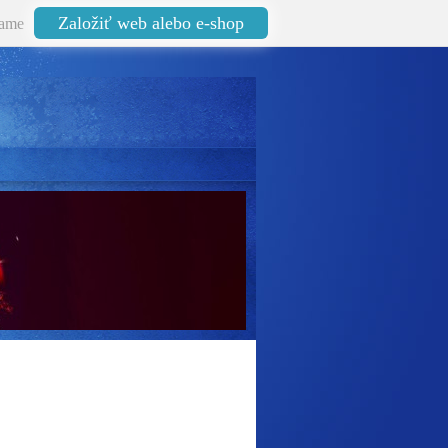
Založiť web alebo e-shop
ame