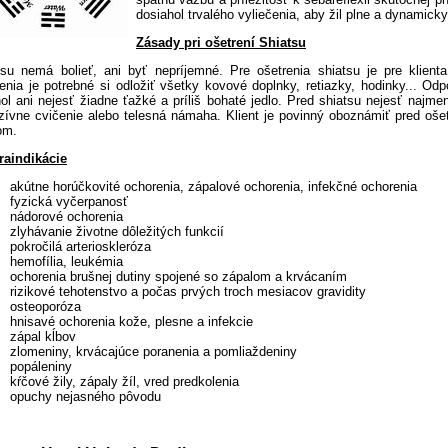
dosiahol trvalého vyliečenia, aby žil plne a dynamicky
Zásady pri ošetrení Shiatsu
tsu nemá bolieť, ani byť nepríjemné. Pre ošetrenia shiatsu je pre klie
enia je potrebné si odložiť všetky kovové doplnky, retiazky, hodinky... Od
ol ani nejesť žiadne ťažké a príliš bohaté jedlo. Pred shiatsu nejesť najme
nzívne cvičenie alebo telesná námaha. Klient je povinný oboznámiť pred oš
om.
raindikácie
akútne horúčkovité ochorenia, zápalové ochorenia, infekčné ochorenia
fyzická vyčerpanosť
nádorové ochorenia
zlyhávanie životne dôležitých funkcií
pokročilá arterioskleróza
hemofília, leukémia
ochorenia brušnej dutiny spojené so zápalom a krvácaním
rizikové tehotenstvo a počas prvých troch mesiacov gravidity
osteoporóza
hnisavé ochorenia kože, plesne a infekcie
zápal kĺbov
zlomeniny, krvácajúce poranenia a pomliaždeniny
popáleniny
kŕčové žily, zápaly žíl, vred predkolenia
opuchy nejasného pôvodu