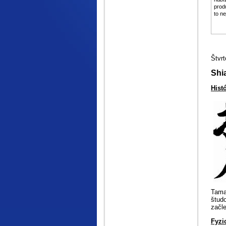
prod
to ne
Štvrt
Shi
Hist
Tama
štud
začl
Fyzi