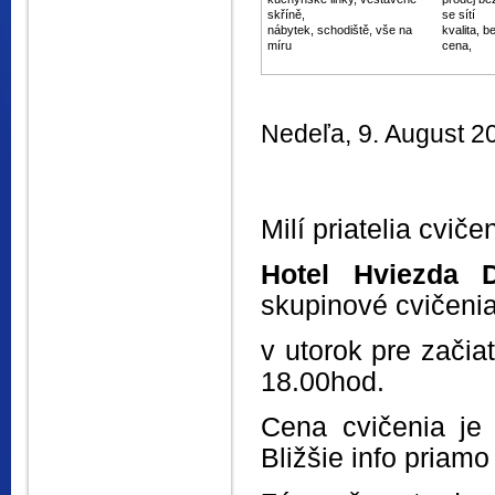
skříně,
se sítí
nábytek, schodiště, vše na
kvalita, 
míru
cena,
Nedeľa
, 9. August 
Milí priatelia cvič
Hotel Hviezda
skupinové cvičen
v utorok pre začia
18.00hod.
Cena cvičenia je
Bližšie info priamo