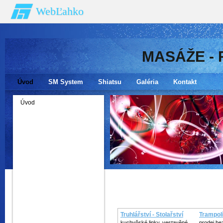
WebĽahko
MASÁŽE - 
Úvod
SM System
Shiatsu
Galéria
Kontakt
Úvod
Truhlářství - Stolařství
Trampolí
kuchyňské linky, vestavěné
prodej be